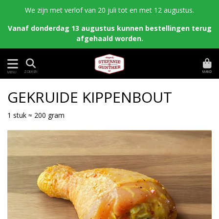
We zijn met verlof van 20 juli tot en met 12 augustus.
Vanaf donderdag 13 augustus kunnen bestellingen terug
afgehaald worden.
MAND
ZOEKEN
MENU
GEKRUIDE KIPPENBOUT
1 stuk ≈ 200 gram