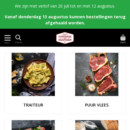
We zijn met verlof van 20 juli tot en met 12 augustus.
Vanaf donderdag 13 augustus kunnen bestellingen terug
afgehaald worden.
MAND
ZOEKEN
MENU
TRAITEUR
PUUR VLEES