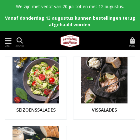
We zijn met verlof van 20 juli tot en met 12 augustus.
Vanaf donderdag 13 augustus kunnen bestellingen terug
afgehaald worden.
MAND
ZOEKEN
MENU
SEIZOENSSALADES
VISSALADES