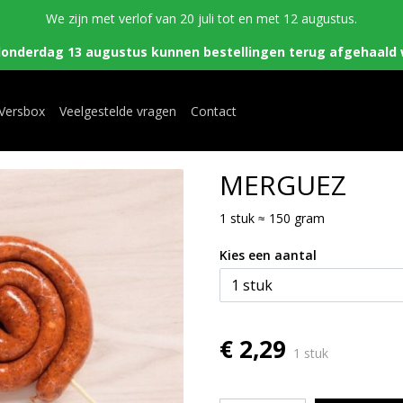
We zijn met verlof van 20 juli tot en met 12 augustus.
donderdag 13 augustus kunnen bestellingen terug afgehaald 
 Versbox
Veelgestelde vragen
Contact
MERGUEZ
1 stuk ≈ 150 gram
Kies een aantal
€ 2,29
1 stuk