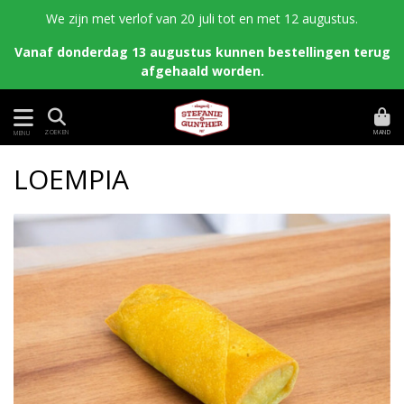
We zijn met verlof van 20 juli tot en met 12 augustus.
Vanaf donderdag 13 augustus kunnen bestellingen terug
afgehaald worden.
MAND
ZOEKEN
MENU
LOEMPIA