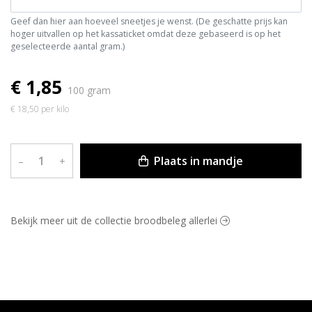
Geef dan hier aan hoeveel sneetjes je wenst. (De geschatte prijs kan
hoger uitvallen op het kassaticket omdat deze gebaseerd is op het
geselecteerde aantal gram.)
€ 1,85
100 gram
€ 18,50 per kilo
Plaats in mandje
–
+
Bekijk meer uit de collectie broodbeleg allerlei