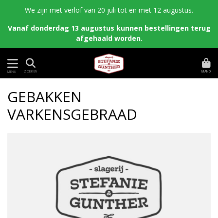
We zijn met verlof van 20 juli tot en met 12 augustus.
Vanaf donderdag 13 augustus kunnen bestellingen terug
afgehaald worden.
MAND
ZOEKEN
MENU
GEBAKKEN
VARKENSGEBRAAD