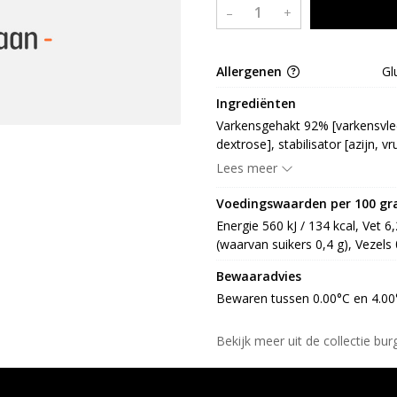
–
+
Allergenen
Gl
Ingrediënten
Varkensgehakt 92% [varkensvlee
dextrose], stabilisator [azijn, v
vruchtenextract (citrus, druif, ol
Lees meer
antiklontermiddel: E551]], geroo
dextrose, glucosestroop, vezel,
Voedingswaarden per 100 g
E325,/r/nE331, conserveermiddel
Energie 560 kJ / 134 kcal, Vet 6
gistextract, aroma (rook)], 
(waarvan suikers 0,4 g), Vezels 
zout, gist, groenten (ui, wortel
Bewaaradvies
Bewaren tussen 0.00°C en 4.00
Bekijk meer uit de collectie bu