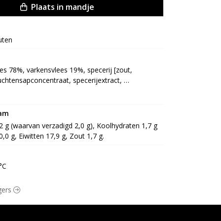
Plaats in mandje
uten
s 78%, varkensvlees 19%, specerij [zout, 
ruchtensapconcentraat, specerijextract, 
ijf), thee extract, zonnebloemolie, 
kt spek 6% [varkensbuik, zout, specerijextract, 
 aroma, antioxidant: E301, E331, E392, 
ram
: E250, E261, E252, zuurteregelaar: E262, 
,2 g (waarvan verzadigd 2,0 g), Koolhydraten 1,7 g 
paneermeel [TARWEmeel (GLUTEN), TARWEzemelen, 
0,0 g, Eiwitten 17,9 g, Zout 1,7 g.
, prei), kruiden, smaakversterker: E621]
°C
rgers