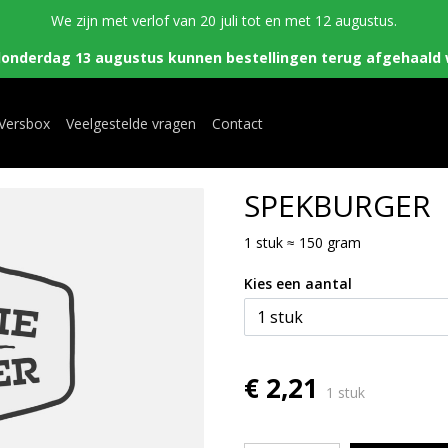
We zijn met verlof van 20 juli tot en met 12 augustus.
donderdag 13 augustus kunnen bestellingen terug afgehaald 
 Versbox
Veelgestelde vragen
Contact
SPEKBURGER
1 stuk ≈ 150 gram
Kies een aantal
€ 2,21
1 stuk