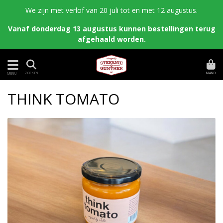
We zijn met verlof van 20 juli tot en met 12 augustus.
Vanaf donderdag 13 augustus kunnen bestellingen terug
afgehaald worden.
MAND
ZOEKEN
MENU
THINK TOMATO