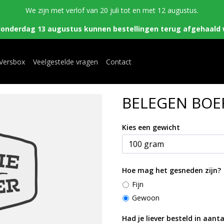
We zijn met verlof van 20 juli tot en met 12 augustus.
donderdag 13 augustus kunnen bestellingen terug afgehaald 
 Versbox
Veelgestelde vragen
Contact
BELEGEN BOE
Kies een gewicht
Hoe mag het gesneden zijn?
Fijn
Gewoon
Had je liever besteld in aanta