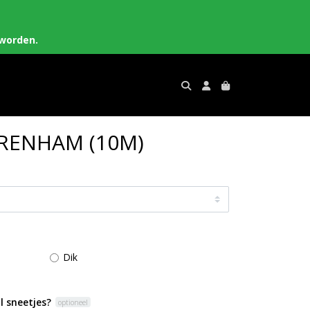
worden.
RENHAM (10M)
Dik
l sneetjes?
optioneel