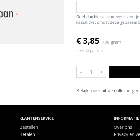
Geef dan hier aan hoeveel sneetjes 
kassaticket omdat deze gebaseerd 
€ 3,85
100 gram
€ 38,50 per kilo
–
+
Bekijk meer uit de collectie g
KLANTENSERVICE
INFORMATIE
Bestellen
Over ons
Betalen
Privacy en ve