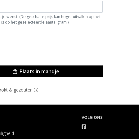
je wenst. (De geschatte prijs kan hoger uitvallen op het
is op het geselecteerde aantal gram.)
Plaats in mandje
erookt & gezouten
VOLG ONS
iligheid