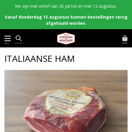
We zijn met verlof van 20 juli tot en met 12 augustus.
Vanaf donderdag 13 augustus kunnen bestellingen terug
afgehaald worden.
MAND
ZOEKEN
MENU
ITALIAANSE HAM