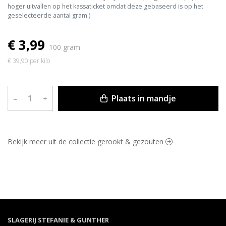
hoger uitvallen op het kassaticket omdat deze gebaseerd is op het
geselecteerde aantal gram.)
€ 3,99
100 gram
€ 39,90 per kilo
Plaats in mandje
–
+
Bekijk meer uit de collectie gerookt & gezouten
SLAGERIJ STEFANIE & GUNTHER