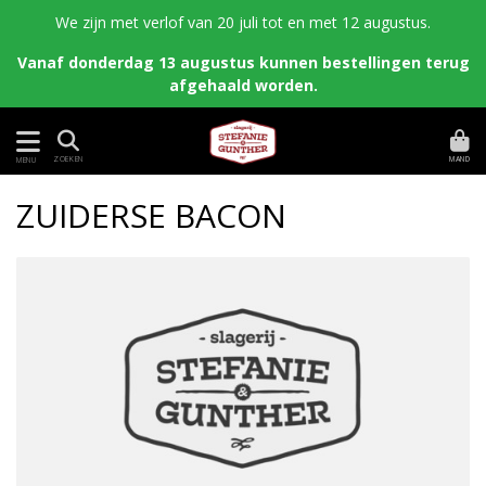
We zijn met verlof van 20 juli tot en met 12 augustus.
Vanaf donderdag 13 augustus kunnen bestellingen terug
afgehaald worden.
MAND
ZOEKEN
MENU
ZUIDERSE BACON