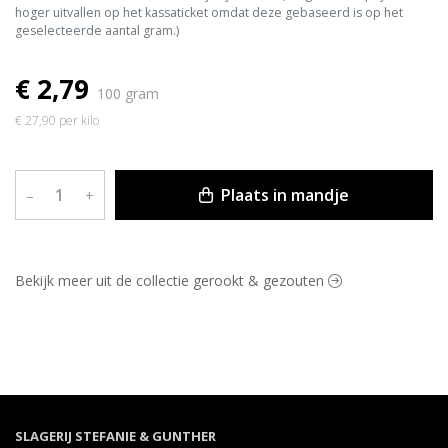
hoger uitvallen op het kassaticket omdat deze gebaseerd is op het
geselecteerde aantal gram.)
€ 2,79
100 gram
€ 27,90 per kilo
Plaats in mandje
–
+
Bekijk meer uit de collectie gerookt & gezouten
SLAGERIJ STEFANIE & GUNTHER