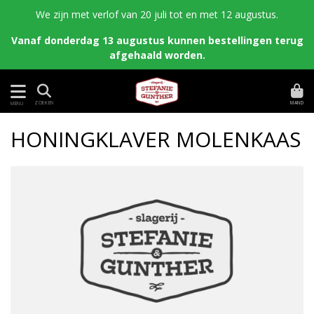
We zijn met verlof van 20 juli tot en met 12 augustus.
Vanaf donderdag 13 augustus kunnen bestellingen terug
afgehaald worden.
MAND
ZOEKEN
MENU
HONINGKLAVER MOLENKAAS