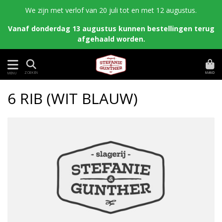
We zijn met verlof van 20 juli tot en met 12 augustus.
Vanaf donderdag 13 augustus kunnen bestellingen terug
afgehaald worden.
MAND
ZOEKEN
MENU
6 RIB (WIT BLAUW)