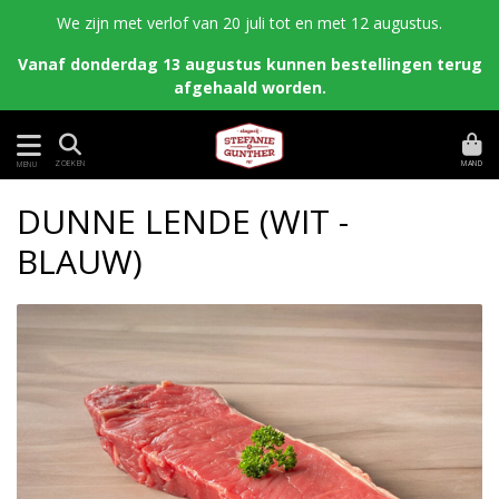
We zijn met verlof van 20 juli tot en met 12 augustus.
Vanaf donderdag 13 augustus kunnen bestellingen terug
afgehaald worden.
MAND
ZOEKEN
MENU
DUNNE LENDE (WIT -
BLAUW)