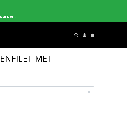
worden.
ENFILET MET
S