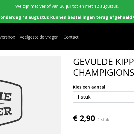
We zijn met verlof van 20 juli tot en met 12 augustus.
donderdag 13 augustus kunnen bestellingen terug afgehaald 
 Versbox
Veelgestelde vragen
Contact
GEVULDE KIPP
CHAMPIGION
Kies een aantal
€ 2,90
1 stuk