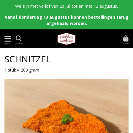
We zijn met verlof van 20 juli tot en met 12 augustus.
Vanaf donderdag 13 augustus kunnen bestellingen terug
afgehaald worden.
MAND
ZOEKEN
MENU
SCHNITZEL
1 stuk ≈ 200 gram