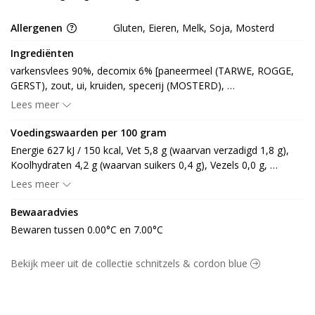
Allergenen
Gluten, Eieren, Melk, Soja, Mosterd
Ingrediënten
varkensvlees 90%, decomix 6% [paneermeel (TARWE, ROGGE, 
GERST), zout, ui, kruiden, specerij (MOSTERD), 
smaakversterker: E621, aroma (EI, SOJA)] (GLUTEN), marinade 
Lees meer
3% [water, zuurteregelaar: E331, zout, LACTOSE, aroma, 
MELKeiwit, specerij, stabilisator: E450, E451, verdikkingsmiddel: 
Voedingswaarden per 100 gram
E412, E415, stremsel, glucosestroop, specerijextract]
Energie 627 kJ / 150 kcal, Vet 5,8 g (waarvan verzadigd 1,8 g), 
Koolhydraten 4,2 g (waarvan suikers 0,4 g), Vezels 0,0 g, 
Eiwitten 20,2 g, Zout 0,8 g.
Lees meer
Bewaaradvies
Bewaren tussen 0.00°C en 7.00°C
Bekijk meer uit de collectie schnitzels & cordon blue