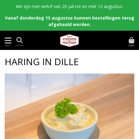
We zijn met verlof van 20 juli tot en met 12 augustus.
Vanaf donderdag 13 augustus kunnen bestellingen terug
afgehaald worden.
MAND
ZOEKEN
MENU
HARING IN DILLE