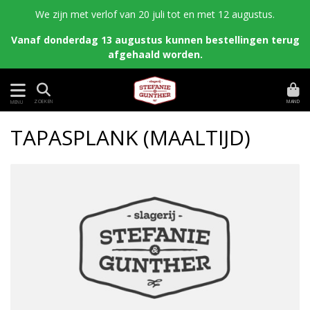
We zijn met verlof van 20 juli tot en met 12 augustus.
Vanaf donderdag 13 augustus kunnen bestellingen terug
afgehaald worden.
MAND
ZOEKEN
MENU
TAPASPLANK (MAALTIJD)