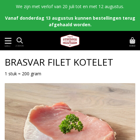
We zijn met verlof van 20 juli tot en met 12 augustus.
Vanaf donderdag 13 augustus kunnen bestellingen terug
afgehaald worden.
MAND
ZOEKEN
MENU
BRASVAR FILET KOTELET
1 stuk ≈ 200 gram