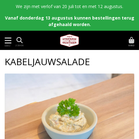
We zijn met verlof van 20 juli tot en met 12 augustus.
Vanaf donderdag 13 augustus kunnen bestellingen terug
afgehaald worden.
MAND
ZOEKEN
MENU
KABELJAUWSALADE