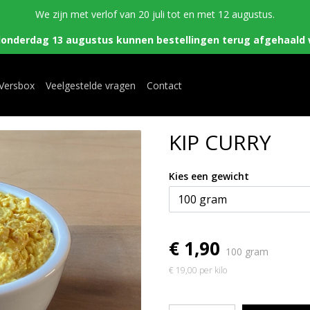
We zijn met verlof van 20 juli tot en met 12 augustus.
donderdag 13 augustus kunnen bestellingen terug afgehaald 
 Versbox
Veelgestelde vragen
Contact
KIP CURRY
Kies een gewicht
€ 1,90
100 gram
€ 19,00 per kilo