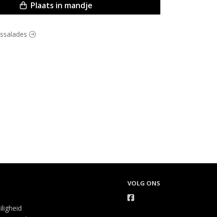
Plaats in mandje
eessalades
VOLG ONS
iligheid