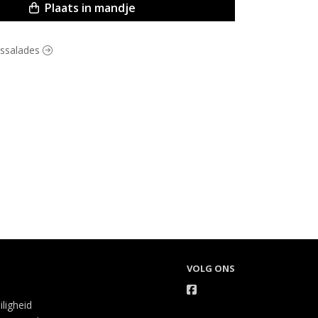
Plaats in mandje
eessalades
VOLG ONS
iligheid