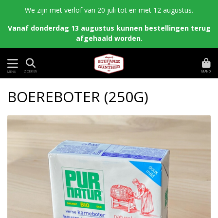
We zijn met verlof van 20 juli tot en met 12 augustus.
Vanaf donderdag 13 augustus kunnen bestellingen terug
afgehaald worden.
MAND
ZOEKEN
MENU
BOEREBOTER (250G)